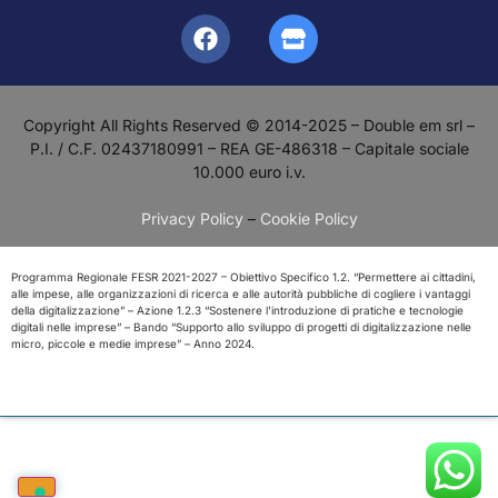
Copyright All Rights Reserved © 2014-2025 – Double em srl –
P.I. / C.F. 02437180991 – REA GE-486318 – Capitale sociale
10.000 euro i.v.
Privacy Policy
–
Cookie Policy
Programma Regionale FESR 2021-2027 – Obiettivo Specifico 1.2. “Permettere ai cittadini,
alle impese, alle organizzazioni di ricerca e alle autorità pubbliche di cogliere i vantaggi
della digitalizzazione” – Azione 1.2.3 “Sostenere l’introduzione di pratiche e tecnologie
digitali nelle imprese” – Bando “Supporto allo sviluppo di progetti di digitalizzazione nelle
micro, piccole e medie imprese” – Anno 2024.