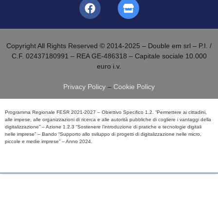
Copyright All Rights Reserved © 2014-2025 – Double em srl – P.I. /
C.F. 02437180991 – REA GE-486318 – Capitale sociale 10.000
euro i.v.
Privacy Policy
–
Cookie Policy
Programma Regionale FESR 2021-2027 – Obiettivo Specifico 1.2. “Permettere ai cittadini,
alle impese, alle organizzazioni di ricerca e alle autorità pubbliche di cogliere i vantaggi della
digitalizzazione” – Azione 1.2.3 “Sostenere l’introduzione di pratiche e tecnologie digitali
nelle imprese” – Bando “Supporto allo sviluppo di progetti di digitalizzazione nelle micro,
piccole e medie imprese” – Anno 2024.