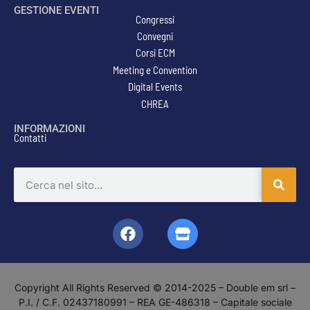
GESTIONE EVENTI
Congressi
Convegni
Corsi ECM
Meeting e Convention
Digital Events
CHREA
INFORMAZIONI
Contatti
Copyright All Rights Reserved © 2014-2025 – Double em srl –
P.I. / C.F. 02437180991 – REA GE-486318 – Capitale sociale