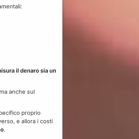
amentali:
isura il denaro sia un
 ma anche sul
ecifico proprio
erso, e allora i costi
io
.