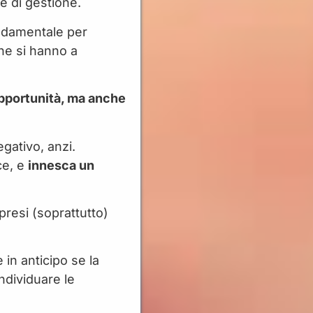
e di gestione.
ndamentale per
che si hanno a
 opportunità, ma anche
gativo, anzi.
ce, e
innesca un
resi (soprattutto)
 in anticipo se la
individuare le