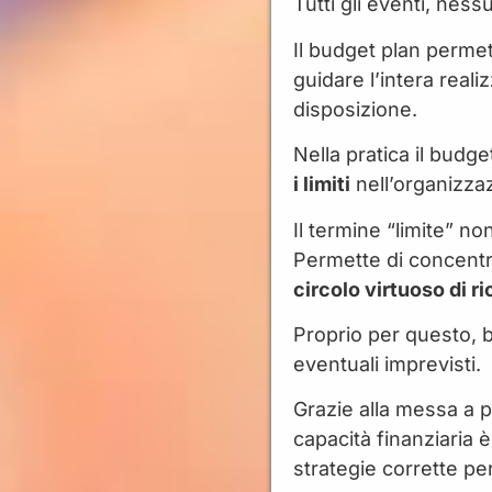
Tutti gli eventi, nes
Il budget plan perme
guidare l’intera reali
disposizione.
Nella pratica il budg
i limiti
nell’organizza
Il termine “limite” n
Permette di concentr
circolo virtuoso di r
Proprio per questo, 
eventuali imprevisti.
Grazie alla messa a p
capacità finanziaria è
strategie corrette pe