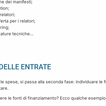
one dei manifesti;
ation;
elatori;
ferta per i relatori;
ering;
ezzature tecniche…
 DELLE ENTRATE
 le spese, si passa alla seconda fase: individuare le 
tare.
ere le fonti di finanziamento? Ecco qualche esempio