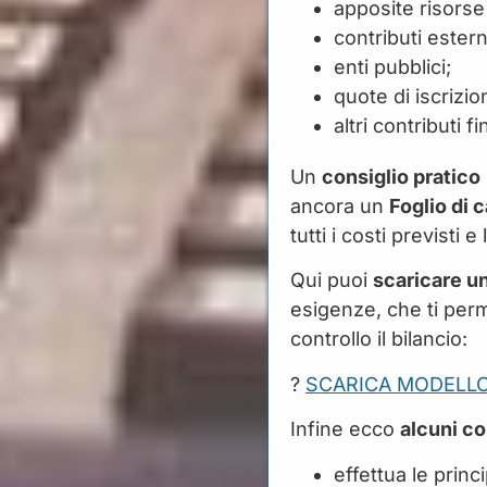
apposite risorse
contributi estern
enti pubblici;
quote di iscrizio
altri contributi f
Un
consiglio pratico
ancora un
Foglio di 
tutti i costi previsti
Qui puoi
scaricare u
esigenze, che ti perm
controllo il bilancio:
?
SCARICA MODELL
Infine ecco
alcuni co
effettua le princ