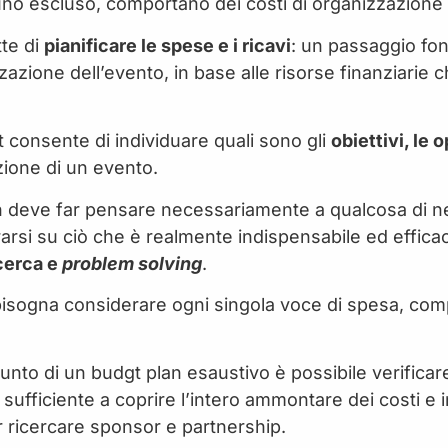
suno escluso, comportano dei costi di organizzazione 
tte di
pianificare le spese e i ricavi
: un passaggio fo
zzazione dell’evento, in base alle risorse finanziarie 
et consente di individuare quali sono gli
obiettivi, le
zione di un evento.
on deve far pensare necessariamente a qualcosa di ne
arsi su ciò che è realmente indispensabile ed effica
icerca e
problem solving
.
bisogna considerare ogni singola voce di spesa, comp
unto di un budgt plan esaustivo è possibile verificare
 sufficiente a coprire l’intero ammontare dei costi e 
r ricercare sponsor e partnership.