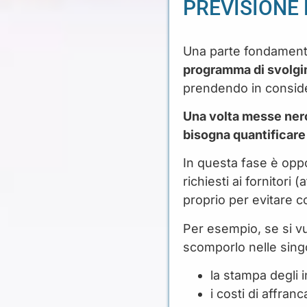
PREVISIONE 
Una parte fondamenta
programma di svolg
prendendo in consider
Una volta messe nero 
bisogna quantificare
In questa fase è oppo
richiesti ai fornitori
proprio per evitare cos
Per esempio, se si v
scomporlo nelle singo
la stampa degli in
i costi di affranc