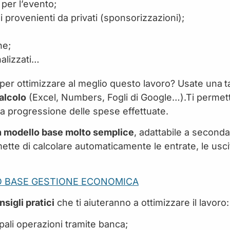
 per l’evento;
i provenienti da privati (sponsorizzazioni);
ne;
inalizzati…
per ottimizzare al meglio questo lavoro? Usate una
t
calcolo
(Excel, Numbers, Fogli di Google…).Ti permet
 e la progressione delle spese effettuate.
n modello base molto semplice
, adattabile a seconda
ette di calcolare automaticamente le entrate, le usci
O BASE GESTIONE ECONOMICA
nsigli pratici
che ti aiuteranno a ottimizzare il lavoro:
ipali operazioni tramite banca;