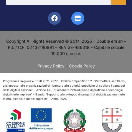
Copyright All Rights Reserved © 2014-2025 – Double em srl –
P.I. / C.F. 02437180991 – REA GE-486318 – Capitale sociale
10.000 euro i.v.
Privacy Policy
–
Cookie Policy
Programma Regionale FESR 2021-2027 – Obiettivo Specifico 1.2. “Permettere ai cittadini,
alle impese, alle organizzazioni di ricerca e alle autorità pubbliche di cogliere i vantaggi
della digitalizzazione” – Azione 1.2.3 “Sostenere l’introduzione di pratiche e tecnologie
digitali nelle imprese” – Bando “Supporto allo sviluppo di progetti di digitalizzazione nelle
micro, piccole e medie imprese” – Anno 2024.