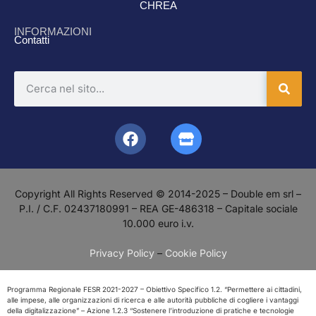
CHREA
INFORMAZIONI
Contatti
Copyright All Rights Reserved © 2014-2025 – Double em srl –
P.I. / C.F. 02437180991 – REA GE-486318 – Capitale sociale
10.000 euro i.v.
Privacy Policy
–
Cookie Policy
Programma Regionale FESR 2021-2027 – Obiettivo Specifico 1.2. “Permettere ai cittadini,
alle impese, alle organizzazioni di ricerca e alle autorità pubbliche di cogliere i vantaggi
della digitalizzazione” – Azione 1.2.3 “Sostenere l’introduzione di pratiche e tecnologie