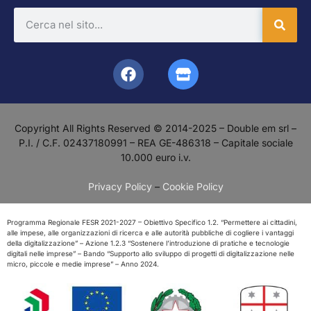
Copyright All Rights Reserved © 2014-2025 – Double em srl –
P.I. / C.F. 02437180991 – REA GE-486318 – Capitale sociale
10.000 euro i.v.
Privacy Policy
–
Cookie Policy
Programma Regionale FESR 2021-2027 – Obiettivo Specifico 1.2. “Permettere ai cittadini,
alle impese, alle organizzazioni di ricerca e alle autorità pubbliche di cogliere i vantaggi
della digitalizzazione” – Azione 1.2.3 “Sostenere l’introduzione di pratiche e tecnologie
digitali nelle imprese” – Bando “Supporto allo sviluppo di progetti di digitalizzazione nelle
micro, piccole e medie imprese” – Anno 2024.