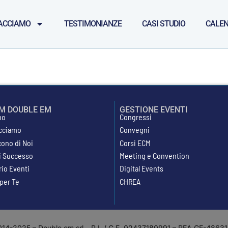
ACCIAMO
TESTIMONIANZE
CASI STUDIO
CALEN
AM DOUBLE EM
GESTIONE EVENTI
mo
Congressi
cciamo
Convegni
cono di Noi
Corsi ECM
di Successo
Meeting e Convention
rio Eventi
Digital Events
 per Te
CHREA
14-2025 – Double em srl – P.I. / C.F. 02437180991 – REA GE-486318 