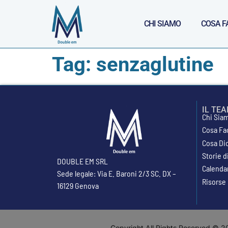
CHI SIAMO
COSA F
Tag:
senzaglutine
IL TE
Chi Sia
Cosa Fa
Cosa Di
Storie 
DOUBLE EM SRL
Calenda
Sede legale: Via E. Baroni 2/3 SC. DX –
Risorse
16129 Genova
Copyright All Rights Reserved © 20