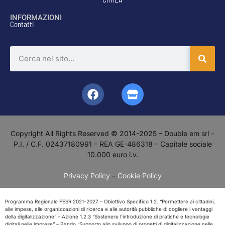
INFORMAZIONI
Contatti
Copyright All Rights Reserved © 2014-2025 – Double em srl –
P.I. / C.F. 02437180991 – REA GE-486318 – Capitale sociale
10.000 euro i.v.
Privacy Policy
–
Cookie Policy
Programma Regionale FESR 2021-2027 – Obiettivo Specifico 1.2. “Permettere ai cittadini,
alle impese, alle organizzazioni di ricerca e alle autorità pubbliche di cogliere i vantaggi
della digitalizzazione” – Azione 1.2.3 “Sostenere l’introduzione di pratiche e tecnologie
digitali nelle imprese” – Bando “Supporto allo sviluppo di progetti di digitalizzazione nelle