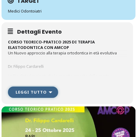
TARGET
Medici Odontoiatri
Dettagli Evento
CORSO TEORICO-PRATICO 2025 DI TERAPIA
ELASTODONTICA CON AMCOP
Un Nuovo approccio alla terapia ortodontica in età evolutiva
Dr. Filippo Cardarelli
La Bio-­Ortodonzia studia la corretta crescita delle arcate
mascellare e mandibolare durante la loro
evoluzione. Tale interrelazione è il risultato di un complesso
LEGGI TUTTO
processo dinamico che si esplica dall’infanzia all’età adulta
mediante fisiologici cambiamenti, maggiormente evidenti in
alcune fasi della dentizione rispetto ad altre; il tutto è correlato
alla modalità di crescita delle strutture scheletriche, alle
influenze ambientali e al processo di formazione ed eruzione
degli elementi dentali.
Dalle evidenze scientifiche e cliniche oggi sappiamo che
l’equilibrio muscolo­-scheletrico dell’apparato stomatognatico
condiziona anche l’equilibrio muscoloscheletrico dell’intero