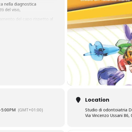
a nella diagnostica
tti del viso,
iamento del capo rispetto al
 onde rilevare
onie.
ta l’esigenza di un nuovo appr
quilibrio delle strutture osteo
ca e non soltanto le struttur
cui messaggio è diretto
Location
opedica, Osteopatica e conseg
nzia
.
-
5:00PM
(GMT+01:00)
Studio di odontoiatria D
Via Vincenzo Ussani 86
 gli scopi della terapia, le possi
itivi,