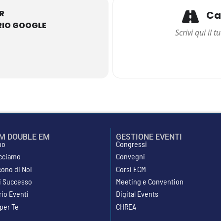
R
Cal
RIO GOOGLE
AM DOUBLE EM
GESTIONE EVENTI
mo
Congressi
cciamo
Convegni
cono di Noi
Corsi ECM
di Successo
Meeting e Convention
rio Eventi
Digital Events
 per Te
CHREA