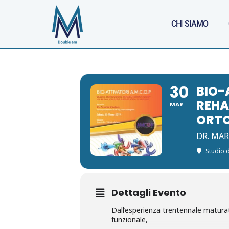
CHI SIAMO
30
BIO-
REHA
MAR
ORTO
DR. MA
Studio d
Dettagli Evento
Dall’esperienza trentennale matur
funzionale,