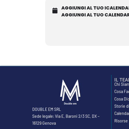
alcuni casi clinici
AGGIUNGI AL TUO ICALENDA
AGGIUNGI AL TUO CALENDA
IL TE
Chi Sia
Cosa Fa
Cosa Di
Storie 
DOUBLE EM SRL
Calenda
Sede legale: Via E. Baroni 2/3 SC. DX –
Risorse
16129 Genova