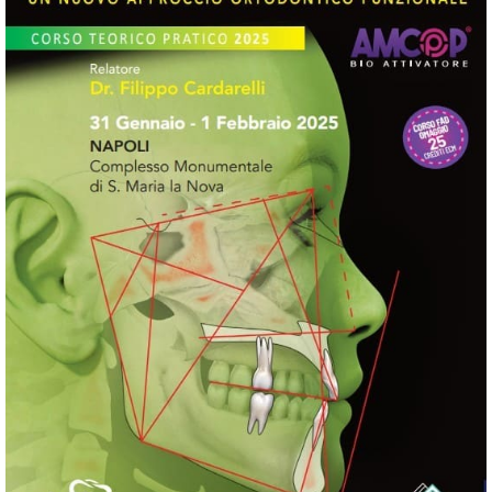
condiziona anche l’equilibrio muscoloscheletrico dell’intero
corpo del paziente, in altre parole i disturbi funzionali
dell’occlusione, dell’articolazione temporo­mandibolare e dei
muscoli masticatori possono provocare disfunzioni in distretti
diversi dell’organismo, lontani dalla bocca come la testa, la zona
cervicale, la schiena, il bacino, gli arti inferiori e il piede.