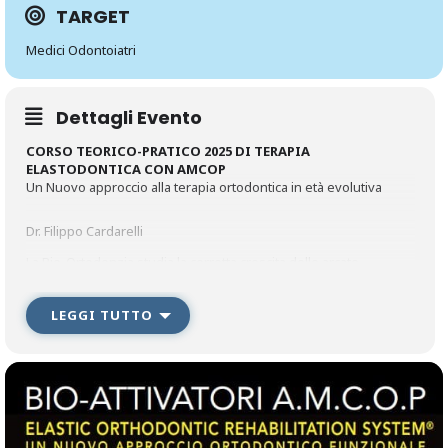
TARGET
Medici Odontoiatri
Dettagli Evento
CORSO TEORICO-PRATICO 2025 DI TERAPIA
ELASTODONTICA CON AMCOP
Un Nuovo approccio alla terapia ortodontica in età evolutiva
Dr. Filippo Cardarelli
La Bio-­Ortodonzia studia la corretta crescita delle arcate
mascellare e mandibolare durante la loro
evoluzione. Tale interrelazione è il risultato di un complesso
LEGGI TUTTO
processo dinamico che si esplica dall’infanzia all’età adulta
mediante fisiologici cambiamenti, maggiormente evidenti in
alcune fasi della dentizione rispetto ad altre; il tutto è correlato
alla modalità di crescita delle strutture scheletriche, alle
influenze ambientali e al processo di formazione ed eruzione
degli elementi dentali.
Dalle evidenze scientifiche e cliniche oggi sappiamo che
l’equilibrio muscolo­-scheletrico dell’apparato stomatognatico