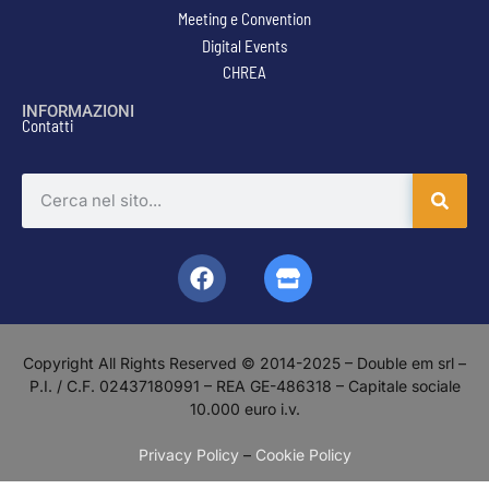
Meeting e Convention
Digital Events
CHREA
INFORMAZIONI
Contatti
Copyright All Rights Reserved © 2014-2025 – Double em srl –
P.I. / C.F. 02437180991 – REA GE-486318 – Capitale sociale
10.000 euro i.v.
Privacy Policy
–
Cookie Policy