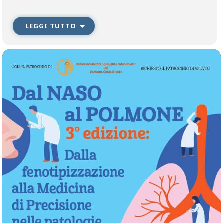
modalità di somministrazione dei nuovi farmaci,
sui dosaggi, sulle indicazioni chirurgiche e sulle prospettive
terapeutiche più nuove per ogni paziente.
LEGGI TUTTO
Le patologie ostruttive del naso e dell’orofaringe nell’adulto e nel
bambino e le apnee del sonno spesso ad
esse correlate assumono sempre maggiore rilevanza clinica e
sociale, importante è il corretto
inquadramento diagnostico per attuare terapie mediche e
chirurgiche realmente efficaci.
In particolare per l’asma diventa fondamentale adattare tali
terapie all’età dei pazienti e alla severità della
patologia, ormai è possibile fenotipizzarne alcuni tipi e trattarli
con una moderna Medicina di precisione; le
rinosinusiti con e senza polipi possono essere trattate sia con
una terapia chirurgica che con una terapia
con anticorpi monoclonali correlati alla infiammazione di tipo 2 e
alla eventuale eosinofilia.
Le patologie cutanee di origine allergica rappresentano una
sindrome clinica di difficile diagnosi
differenziale e di difficile trattamento