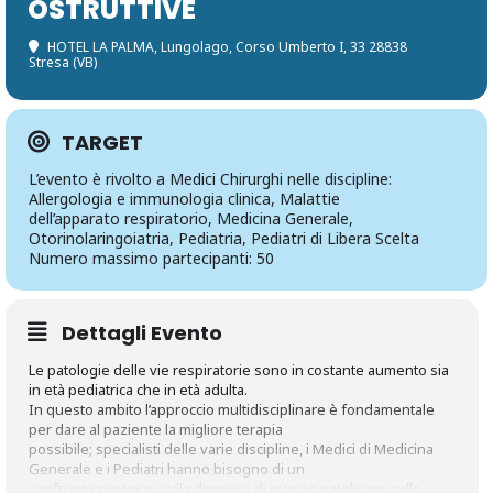
OSTRUTTIVE
HOTEL LA PALMA
, Lungolago, Corso Umberto I, 33 28838
Stresa (VB)
TARGET
L’evento è rivolto a Medici Chirurghi nelle discipline:
Allergologia e immunologia clinica, Malattie
dell’apparato respiratorio, Medicina Generale,
Otorinolaringoiatria, Pediatria, Pediatri di Libera Scelta
Numero massimo partecipanti: 50
Dettagli Evento
Le patologie delle vie respiratorie sono in costante aumento sia
in età pediatrica che in età adulta.
In questo ambito l’approccio multidisciplinare è fondamentale
per dare al paziente la migliore terapia
possibile; specialisti delle varie discipline, i Medici di Medicina
Generale e i Pediatri hanno bisogno di un
confronto continuo sulla diagnosi di queste patologie, sulla