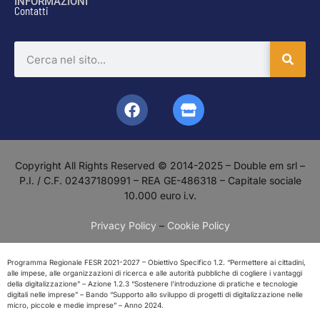
INFORMAZIONI
Contatti
Copyright All Rights Reserved © 2014-2025 – Double em srl –
P.I. / C.F. 02437180991 – REA GE-486318 – Capitale sociale
10.000 euro i.v.
Privacy Policy
–
Cookie Policy
Programma Regionale FESR 2021-2027 – Obiettivo Specifico 1.2. “Permettere ai cittadini,
alle impese, alle organizzazioni di ricerca e alle autorità pubbliche di cogliere i vantaggi
della digitalizzazione” – Azione 1.2.3 “Sostenere l’introduzione di pratiche e tecnologie
digitali nelle imprese” – Bando “Supporto allo sviluppo di progetti di digitalizzazione nelle
micro, piccole e medie imprese” – Anno 2024.