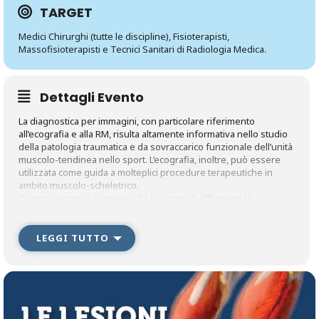
TARGET
Medici Chirurghi (tutte le discipline), Fisioterapisti,
Massofisioterapisti e Tecnici Sanitari di Radiologia Medica.
Dettagli Evento
La diagnostica per immagini, con particolare riferimento
all’ecografia e alla RM, risulta altamente informativa nello studio
della patologia traumatica e da sovraccarico funzionale dell’unità
muscolo-tendinea nello sport. L’ecografia, inoltre, può essere
utilizzata come guida a molteplici procedure terapeutiche in
ambito muscolo-scheletrico.
Questo percorso formativo ha lo scopo di affrontare le
problematiche legate alla tecnica di esame, all’anatomia
ecografica e RM dei muscoli e dei tendini con particolare
riferimento alla semeiotica delle lesioni dell’arto inferiore nello
LEGGI TUTTO
sport.
Verranno infine presentate le modalità di utilizzo della guida
ecografica nelle procedure terapeutiche percutanee
rigenerative attraverso con lezioni in powerpoint e video
dimostrativi.