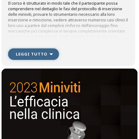
Il corso è strutturato in modo tale che il partecipante possa
comprendere nel dettaglio le fasi del protocollo di inserzione
delle miniviti, provare lo strumentario necessario alla loro
inserzione e rimozione, vedere attraverso numerosi casi clinici il
loro uso a partire dal semplice rinforzo dell’ancoraggio fino
meccaniche più complesse in terapie completamente orientate
alla presenza delle miniviti. A tal proposito l’autore mostrerà
come il connubio tra l’applicazione dei principi di biomeccanica e
le miniviti possano essere fondamentali nello sviluppo di terapie
altamente individualizzate.
LEGGI TUTTO
SCARICA IL PROGRAMMA