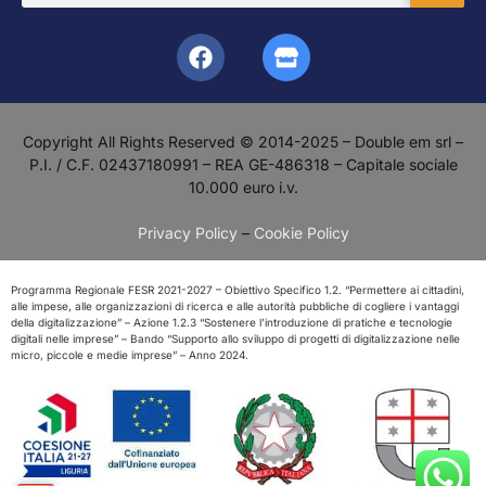
Copyright All Rights Reserved © 2014-2025 – Double em srl –
P.I. / C.F. 02437180991 – REA GE-486318 – Capitale sociale
10.000 euro i.v.
Privacy Policy
–
Cookie Policy
Programma Regionale FESR 2021-2027 – Obiettivo Specifico 1.2. “Permettere ai cittadini,
alle impese, alle organizzazioni di ricerca e alle autorità pubbliche di cogliere i vantaggi
della digitalizzazione” – Azione 1.2.3 “Sostenere l’introduzione di pratiche e tecnologie
digitali nelle imprese” – Bando “Supporto allo sviluppo di progetti di digitalizzazione nelle
micro, piccole e medie imprese” – Anno 2024.