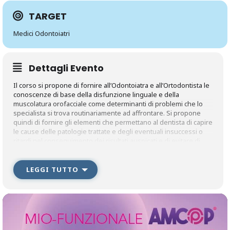
TARGET
Medici Odontoiatri
Dettagli Evento
Il corso si propone di fornire all’Odontoiatra e all’Ortodontista le
conoscenze di base della disfunzione linguale e della
muscolatura orofacciale come determinanti di problemi che lo
specialista si trova routinariamente ad affrontare. Si propone
quindi di fornire gli elementi che permettano al dentista di capire
le cause delle patologie trattate e degli eventuali insuccessi o
ritardi nel conseguimento dei risultati auspicati e di evitare di
commettere errori causati dalla ignoranza dei meccanismi
muscolari con cui la deglutizione si correla non solo con i danni
locali, ma anche con la produzione di neuromediatori e con il
LEGGI TUTTO
funzionamento del sistema nervoso centrale. Il corso
permetterà all’odontoiatra di poter essere uno strumento di
prevenzione o di intercettamento anche di alcune malattie di
carattere generale che trovano nella alterazione deglutitoria un
elemento fondamentale di aggravamento.