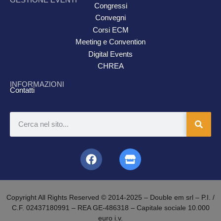
Congressi
Convegni
Corsi ECM
Meeting e Convention
Digital Events
CHREA
INFORMAZIONI
Contatti
Copyright All Rights Reserved © 2014-2025 – Double em srl – P.I. /
C.F. 02437180991 – REA GE-486318 – Capitale sociale 10.000
euro i.v.