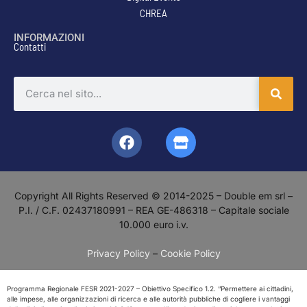
CHREA
INFORMAZIONI
Contatti
Copyright All Rights Reserved © 2014-2025 – Double em srl –
P.I. / C.F. 02437180991 – REA GE-486318 – Capitale sociale
10.000 euro i.v.
Privacy Policy
–
Cookie Policy
Programma Regionale FESR 2021-2027 – Obiettivo Specifico 1.2. “Permettere ai cittadini,
alle impese, alle organizzazioni di ricerca e alle autorità pubbliche di cogliere i vantaggi