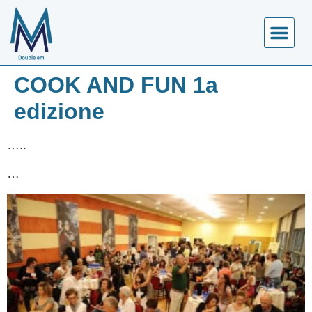
COSA FA
CALENDARIO EVE
COOK AND FUN 1a
edizione
…..
…