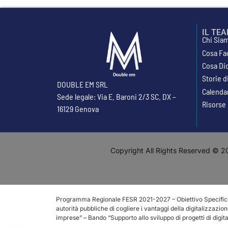
IL TE
Chi Sia
Cosa Fa
Cosa Di
Storie 
DOUBLE EM SRL
Calenda
Sede legale: Via E. Baroni 2/3 SC. DX –
Risorse
16129 Genova
Copyright All Rights Reserved © 20
Programma Regionale FESR 2021-2027 – Obiettivo Specifico 1.2
autorità pubbliche di cogliere i vantaggi della digitalizzazion
imprese” – Bando “Supporto allo sviluppo di progetti di digi