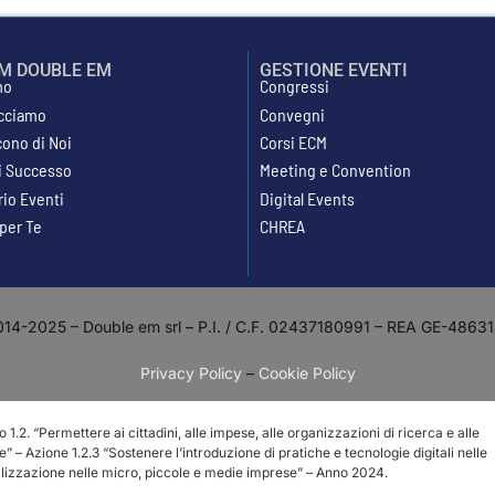
AM DOUBLE EM
GESTIONE EVENTI
mo
Congressi
cciamo
Convegni
cono di Noi
Corsi ECM
di Successo
Meeting e Convention
rio Eventi
Digital Events
 per Te
CHREA
14-2025 – Double em srl – P.I. / C.F. 02437180991 – REA GE-486318 
Privacy Policy
–
Cookie Policy
. “Permettere ai cittadini, alle impese, alle organizzazioni di ricerca e alle
e” – Azione 1.2.3 “Sostenere l’introduzione di pratiche e tecnologie digitali nelle
talizzazione nelle micro, piccole e medie imprese” – Anno 2024.