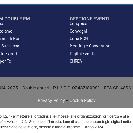
AM DOUBLE EM
GESTIONE EVENTI
mo
Congressi
cciamo
Convegni
cono di Noi
Corsi ECM
di Successo
Meeting e Convention
rio Eventi
Digital Events
 per Te
CHREA
14-2025 – Double em srl – P.I. / C.F. 02437180991 – REA GE-486318 
Privacy Policy
–
Cookie Policy
. “Permettere ai cittadini, alle impese, alle organizzazioni di ricerca e alle
e” – Azione 1.2.3 “Sostenere l’introduzione di pratiche e tecnologie digitali nelle
talizzazione nelle micro, piccole e medie imprese” – Anno 2024.