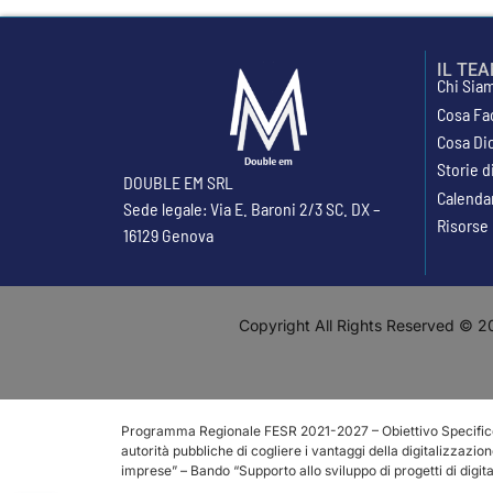
IL TE
Chi Sia
Cosa Fa
Cosa Di
Storie 
DOUBLE EM SRL
Calenda
Sede legale: Via E. Baroni 2/3 SC. DX –
Risorse
16129 Genova
Copyright All Rights Reserved © 20
Programma Regionale FESR 2021-2027 – Obiettivo Specifico 1.2
autorità pubbliche di cogliere i vantaggi della digitalizzazion
imprese” – Bando “Supporto allo sviluppo di progetti di digi