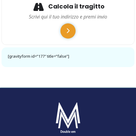
Calcola il tragitto
[gravityform id=”177″ title=”false”]