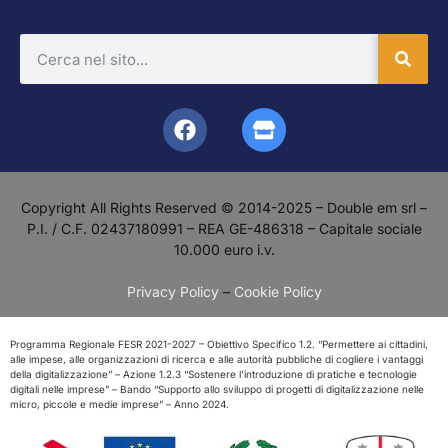
Copyright All Rights Reserved © 2014-2025 – Double em srl –
P.I. / C.F. 02437180991 – REA GE-486318 – Capitale sociale
10.000 euro i.v.
Privacy Policy
–
Cookie Policy
Programma Regionale FESR 2021-2027 – Obiettivo Specifico 1.2. “Permettere ai cittadini,
alle impese, alle organizzazioni di ricerca e alle autorità pubbliche di cogliere i vantaggi
della digitalizzazione” – Azione 1.2.3 “Sostenere l’introduzione di pratiche e tecnologie
digitali nelle imprese” – Bando “Supporto allo sviluppo di progetti di digitalizzazione nelle
micro, piccole e medie imprese” – Anno 2024.