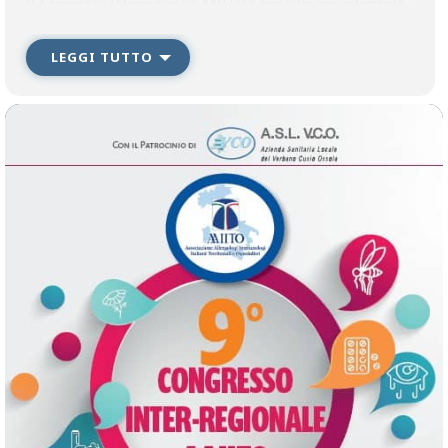
IL Congresso Interregionale AAIITO è ormai un appuntamento
da non perdere per gli Allergologi, MMG e PLS che lavorano in
Piemonte Liguria e Val D’Aosta per la varietà e attualità degli
argomenti trattati.
LEGGI TUTTO
Anche quest’anno un occhio di riguardo va a problematiche
sempre attuali come asma bronchiale e BPCO, con un focus
particolare su dermatite atopica e allergia a farmaci.
A quest’ultima è dedicata una intera sessione, che si aprirà con
una lettura del nostro Vicepresidente che chiarirà i confini di
questa tematica rilevante e complessa.
Il programma comprende gli aspetti immunologici e il
coinvolgimento di specifiche cellule del sistema immunitario in
patologie come la mastocitosi e la esofagite eosinofila, con le
possibilità di utilizzo dei farmaci biologici che aprono le nuove
frontiere della medicina di precisione. L’allergia a veleno di
imenotteri verrà indagata anche alla luce dei cambiamenti
climatici che influiscono sulla comparsa di nuove specie, con
l’ausilio di un illustre entomologo.
Il punto conclusivo del convegno vedrà il nostro Presidente in
un confronto che parte dall’esperienza del passato per
consegnare ai nuovi specialisti ed anche a MMG e PLS i nuovi
orientamenti nella terapia cardine dell’allergologia,