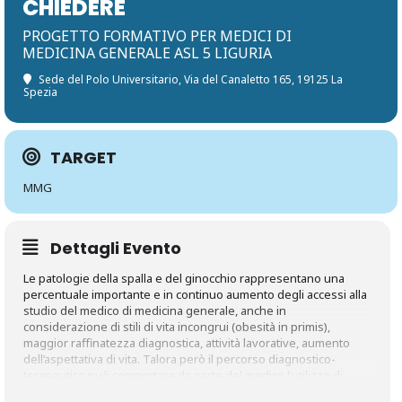
CHIEDERE
PROGETTO FORMATIVO PER MEDICI DI
MEDICINA GENERALE ASL 5 LIGURIA
Sede del Polo Universitario
, Via del Canaletto 165, 19125 La
Spezia
TARGET
MMG
Dettagli Evento
Le patologie della spalla e del ginocchio rappresentano una
percentuale importante e in continuo aumento degli accessi alla
studio del medico di medicina generale, anche in
considerazione di stili di vita incongrui (obesità in primis),
maggior raffinatezza diagnostica, attività lavorative, aumento
dell’aspettativa di vita. Talora però il percorso diagnostico-
terapeutico può comportare da parte del medico l’utilizzo di
esami inappropriati o che non aggiungono valore