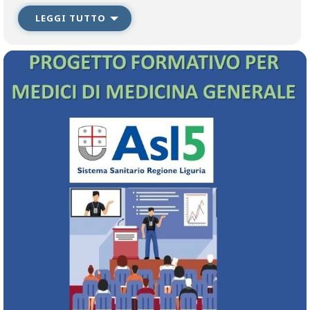
all’orientamento diagnostico né lo correggono, quelli
non utili a modificare la gestione clinica del paziente. Scopo del
LEGGI TUTTO
presente corso è aumentare le conoscenze basilari di queste
patologie in modo tale che il medico di medicina generale possa
in maniera appropriata prendere una prima decisione
diagnostica e terapeutica riservando allo specialista i casi più
complessi o comunque non risolti e migliorare l’appropriatezza
prescrittiva attraverso l’adozione di percorsi condivisi e mirati sia
per garantire l’accesso alle prestazioni da parte di coloro che ne
necessitano,
sia per contenere l’impiego di risorse relativo alla esecuzione di
indagini che non apportano informazioni utili per la
prosecuzione delle cure.