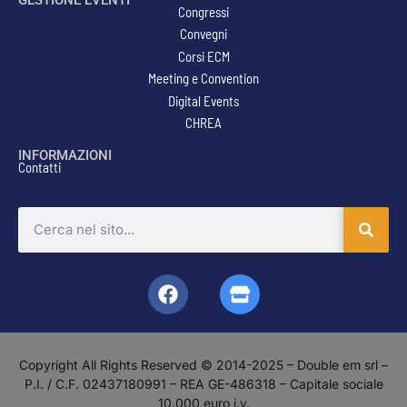
Congressi
Convegni
Corsi ECM
Meeting e Convention
Digital Events
CHREA
INFORMAZIONI
Contatti
Copyright All Rights Reserved © 2014-2025 – Double em srl –
P.I. / C.F. 02437180991 – REA GE-486318 – Capitale sociale
10.000 euro i.v.