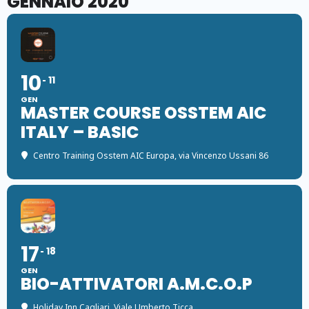
GENNAIO 2020
10
11
GEN
MASTER COURSE OSSTEM AIC
ITALY – BASIC
Centro Training Osstem AIC Europa
, via Vincenzo Ussani 86
17
18
GEN
BIO-ATTIVATORI A.M.C.O.P
Holiday Inn Cagliari
, Viale Umberto Ticca