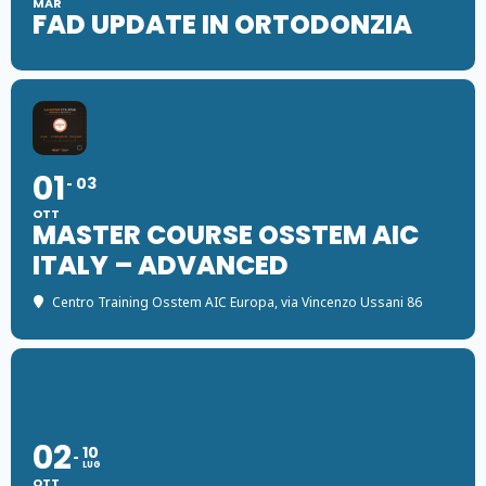
MAR
FAD UPDATE IN ORTODONZIA
01
03
OTT
MASTER COURSE OSSTEM AIC
ITALY – ADVANCED
Centro Training Osstem AIC Europa
, via Vincenzo Ussani 86
02
10
LUG
OTT